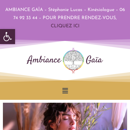
AMBIANCE GAÏA – Stéphanie Lucas – Kinésiologue – 06
74 92 33 44 –
POUR PRENDRE RENDEZ-VOUS,
CLIQUEZ ICI
Ouvrir la barre d’outils