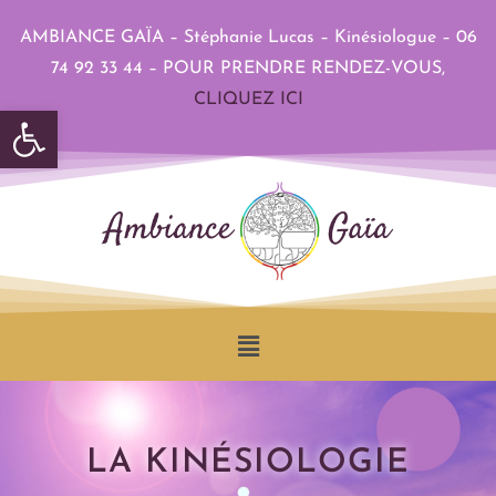
AMBIANCE GAÏA – Stéphanie Lucas – Kinésiologue – 06
74 92 33 44 –
POUR PRENDRE RENDEZ-VOUS,
CLIQUEZ ICI
Ouvrir la barre d’outils
LA KINÉSIOLOGIE