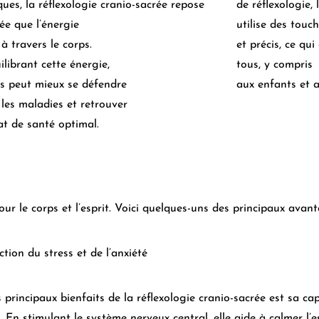
ques, la réflexologie cranio-sacrée repose
de réflexologie, 
dée que l’énergie
utilise des touc
 à travers le corps.
et précis, ce qu
ilibrant cette énergie,
tous, y compris
ps peut mieux se défendre
aux enfants et 
 les maladies et retrouver
at de santé optimal.
ur le corps et l’esprit. Voici quelques-uns des principaux avant
tion du stress et de l’anxiété
 principaux bienfaits de la réflexologie cranio-sacrée est sa cap
é. En stimulant le système nerveux central, elle aide à calmer l’e