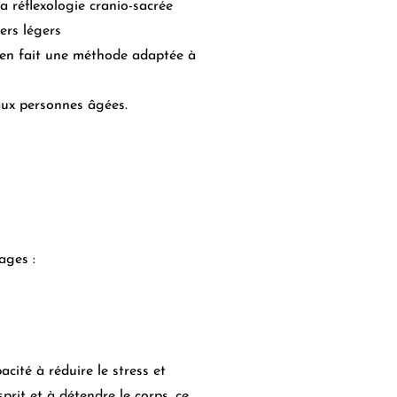
la réflexologie cranio-sacrée
hers légers
i en fait une méthode adaptée à
aux personnes âgées.
ages :
acité à réduire le stress et
sprit et à détendre le corps, ce