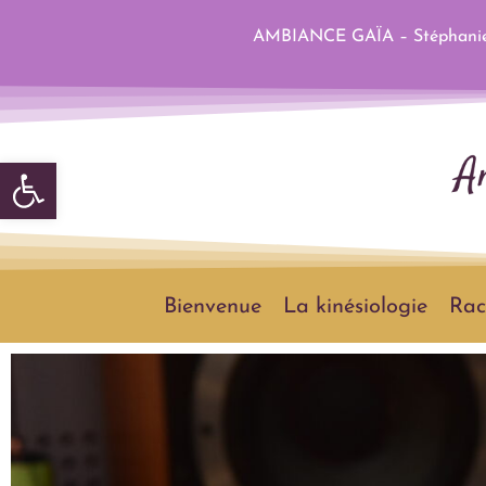
AMBIANCE GAÏA – Stéphanie 
Ouvrir la barre d’outils
Bienvenue
La kinésiologie
Rac