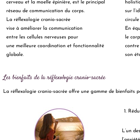
cerveau et la moelle épinière, est le principal
holisti
réseau de communication du corps.
sur l’i
La réflexologie cranio-sacrée
circule
vise à améliorer la communication
En équ
entre les cellules nerveuses pour
le cor
une meilleure coordination et fonctionnalité
contre
globale.
son ét
Les bienfaits de la réflexologie cranio-sacrée
La réflexologie cranio-sacrée offre une gamme de bienfaits po
Réduc
L’un des
l’anxiét