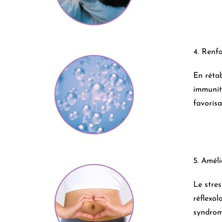
4. Renf
En rétab
immunita
favorisa
5. Améli
Le stres
réflexol
syndrome