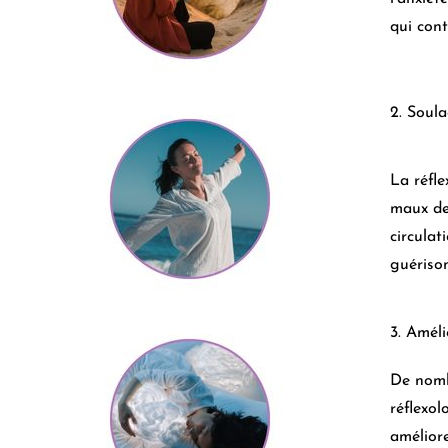
qui cont
2. Soul
La réfle
maux de 
circulat
guérison
3. Améli
De nomb
réflexol
améliore