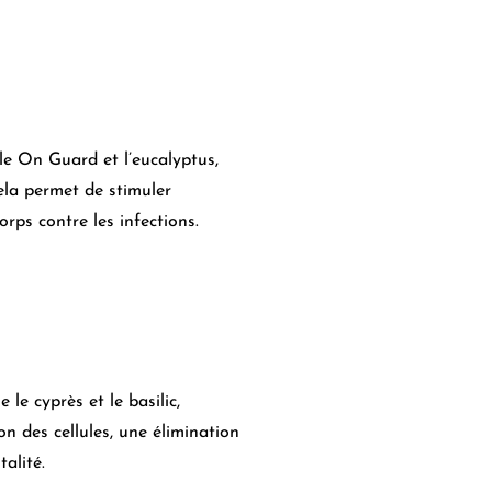
ile On Guard et l’eucalyptus,
ela permet de stimuler
rps contre les infections.
e cyprès et le basilic,
n des cellules, une élimination
alité.