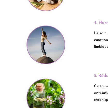
4. Har
Le soin 
émotionn
limbique
5. Réd
Certaine
anti-inf
chroniqu