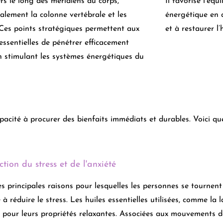
ers le long des méridiens du corps,
Il favorise l’équ
palement la colonne vertébrale et les
énergétique en a
 Ces points stratégiques permettent aux
et à restaurer l
 essentielles de pénétrer efficacement
n stimulant les systèmes énergétiques du
acité à procurer des bienfaits immédiats et durables. Voici qu
ction du stress et de l'anxiété
s principales raisons pour lesquelles les personnes se tournen
 à réduire le stress. Les huiles essentielles utilisées, comme la
 pour leurs propriétés relaxantes. Associées aux mouvements d