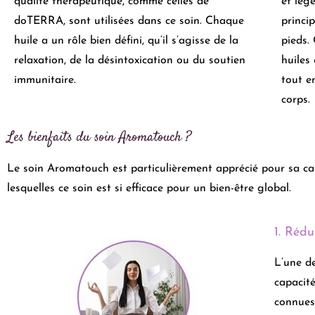
qualité thérapeutique, comme celles de
et lég
doTERRA, sont utilisées dans ce soin. Chaque
princi
huile a un rôle bien défini, qu’il s’agisse de la
pieds.
relaxation, de la désintoxication ou du soutien
huiles
immunitaire.
tout e
corps.
Les bienfaits du soin Aromatouch ?
Le soin Aromatouch est particulièrement apprécié pour sa cap
lesquelles ce soin est si efficace pour un bien-être global.
1. Rédu
L’une de
capacité
connues