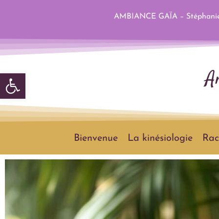
AMBIANCE GAÏA – Stéphanie 
Ouvrir la barre d’outils
Bienvenue
La kinésiologie
Rac