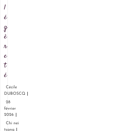
l
é
g
è
r
e
t
é
Cécile
DUBOSCQ
28
février
2026
Chi nei
tsang