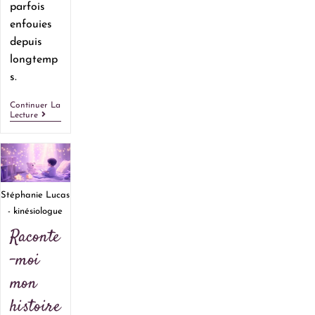
parfois
enfouies
depuis
longtemp
s.
Continuer La
Lecture
Stéphanie Lucas
- kinésiologue
Raconte
-moi
mon
histoire