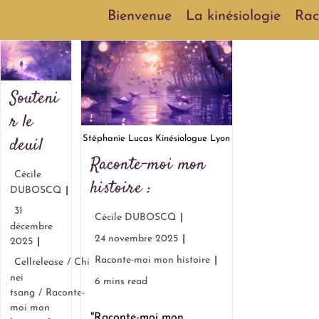
Bienvenue
La kinésiologie
Rac
Souteni
r le
deuil
Stéphanie Lucas Kinésiologue Lyon
Raconte-moi mon
Cécile
histoire :
DUBOSCQ
31
Cécile DUBOSCQ
décembre
24 novembre 2025
2025
Raconte-moi mon histoire
Cellrelease
/
Chi
nei
6 mins read
tsang
/
Raconte-
moi mon
"Raconte-moi mon