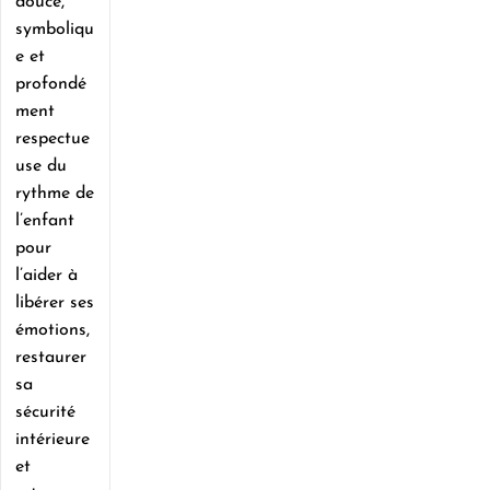
douce,
symboliqu
e et
profondé
ment
respectue
use du
rythme de
l’enfant
pour
l’aider à
libérer ses
émotions,
restaurer
sa
sécurité
intérieure
et