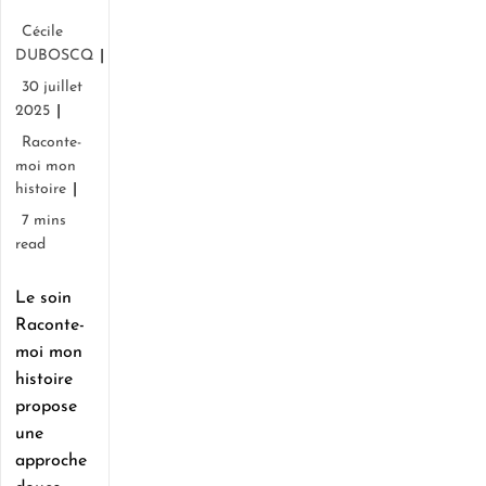
Cécile
DUBOSCQ
30 juillet
2025
Raconte-
moi mon
histoire
7 mins
read
Le soin
Raconte-
moi mon
histoire
propose
une
approche