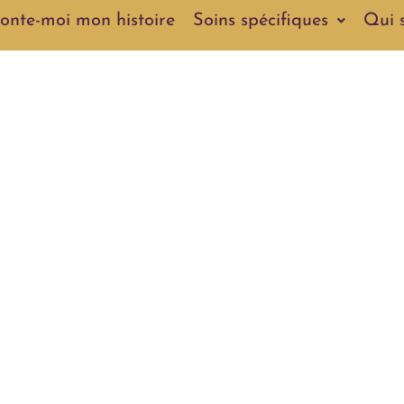
onte-moi mon histoire
Soins spécifiques
Qui s