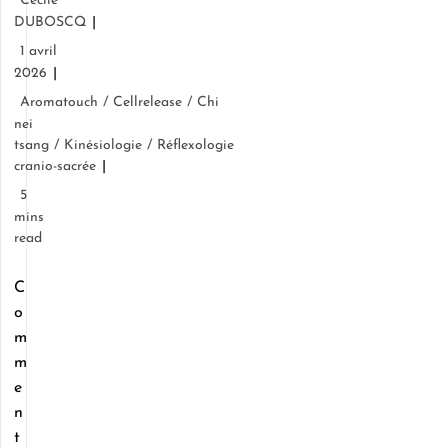
Cécile
DUBOSCQ
1 avril
2026
Aromatouch
/
Cellrelease
/
Chi
nei
tsang
/
Kinésiologie
/
Réflexologie
cranio-sacrée
5
mins
read
C
o
m
m
e
n
t