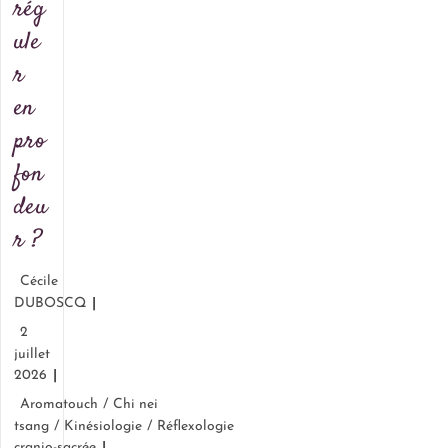
rég
ule
r
en
pro
fon
deu
r ?
Cécile
DUBOSCQ
2
juillet
2026
Aromatouch
/
Chi nei
tsang
/
Kinésiologie
/
Réflexologie
cranio-sacrée