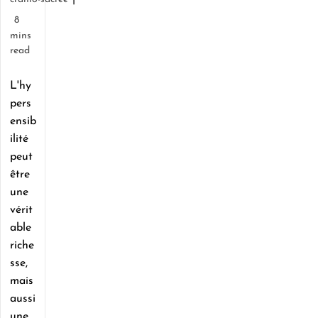
8
mins
read
L'hy
pers
ensib
ilité
peut
être
une
vérit
able
riche
sse,
mais
aussi
une