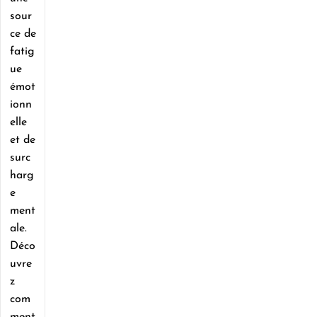
sour
ce de
fatig
ue
émot
ionn
elle
et de
surc
harg
e
ment
ale.
Déco
uvre
z
com