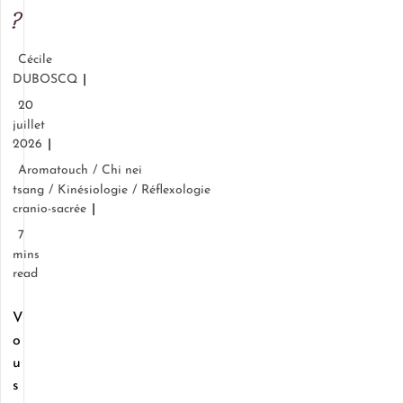
?
Cécile
DUBOSCQ
20
juillet
2026
Aromatouch
/
Chi nei
tsang
/
Kinésiologie
/
Réflexologie
cranio-sacrée
7
mins
read
V
o
u
s