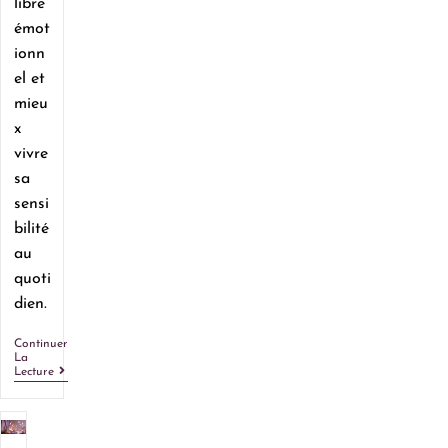
libre
émot
ionn
el et
mieu
x
vivre
sa
sensi
bilité
au
quoti
dien.
Continuer
La
Lecture