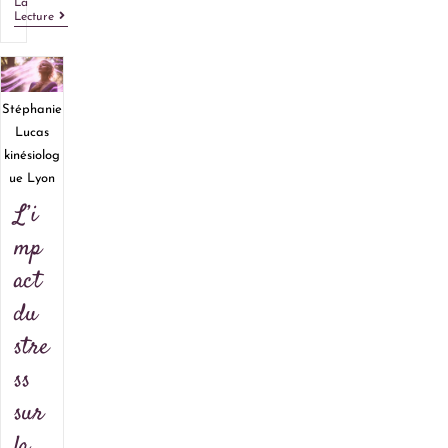
La
Lecture
Stéphanie
Lucas
kinésiolog
ue Lyon
L’i
mp
act
du
stre
ss
sur
la