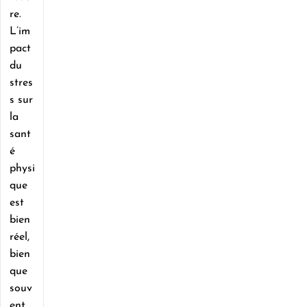
re.
L’im
pact
du
stres
s sur
la
sant
é
physi
que
est
bien
réel,
bien
que
souv
ent