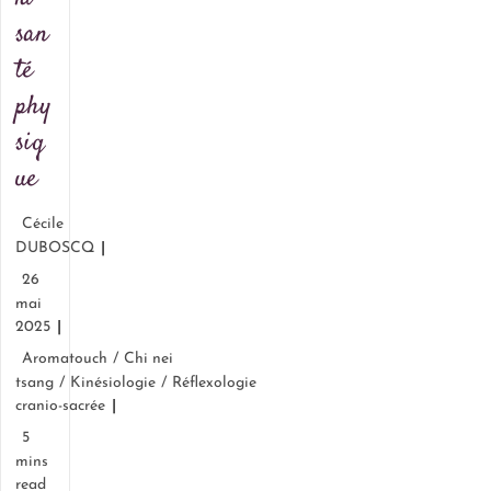
san
té
phy
siq
ue
Cécile
DUBOSCQ
26
mai
2025
Aromatouch
/
Chi nei
tsang
/
Kinésiologie
/
Réflexologie
cranio-sacrée
5
mins
read