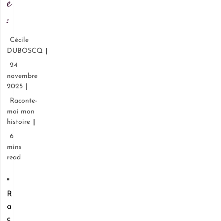
e
:
Cécile
DUBOSCQ
24
novembre
2025
Raconte-
moi mon
histoire
6
mins
read
"
R
a
c